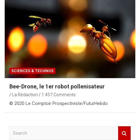
SCIENCES & TECHNOS
Bee-Drone, le 1er robot pollenisateur
La Rédaction
1 457 Comments
© 2020 Le Comptoir Prospectiviste/FuturHebdo
S
e