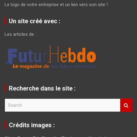
Le logo de votre entreprise et un lien vers son site !
Un site créé avec :
Les articles de :
Recherche dans le site :
S
e
a
r
Crédits images :
c
h