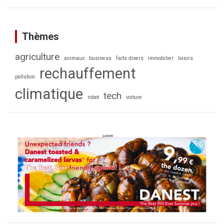
a
r
c
Thèmes
h
agriculture
animaux
business
faits divers
immobilier
loisirs
rechauffement
pollution
climatique
tech
robot
voiture