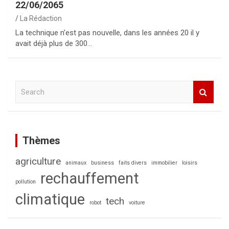
22/06/2065
La Rédaction
La technique n’est pas nouvelle, dans les années 20 il y
avait déjà plus de 300…
S
e
a
r
c
Thèmes
h
agriculture
animaux
business
faits divers
immobilier
loisirs
rechauffement
pollution
climatique
tech
robot
voiture