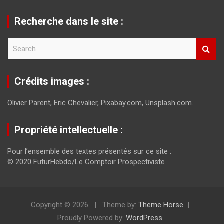
Recherche dans le site :
S
e
a
r
Crédits images :
c
h
Olivier Parent, Eric Chevalier, Pixabay.com, Unsplash.com.
Propriété intellectuelle :
Pour l’ensemble des textes présentés sur ce site :
© 2020 FuturHebdo/Le Comptoir Prospectiviste
Copyright © 2026
Theme by:
Theme Horse
Proudly Powered by:
WordPress