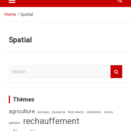
Home
Spatial
Spatial
S
e
a
r
c
Thèmes
h
agriculture
animaux
business
faits divers
immobilier
loisirs
rechauffement
pollution